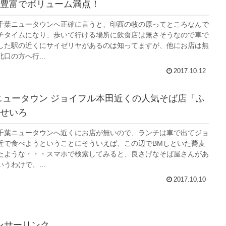
豊富でボリューム満点！
千葉ニュータウンへ正確に言うと、印西の牧の原ってところなんで
チタイムになり、歩いて行ける場所に飲食店は無さそうなので車で
した駅の近くにサイゼリヤがあるのは知ってますが、他にお店は無
口の方へ行...
2017.10.12
ニュータウン ジョイフル本田近くの人気そば店「ふ
せいろ
千葉ニュータウンへ近くにお店が無いので、ランチは車で出てジョ
近で食べようということにそういえば、この辺でBMしといた蕎麦
たような・・・スマホで検索してみると、良さげなそば屋さんがあ
うわけで、...
2017.10.10
ンサーリンク