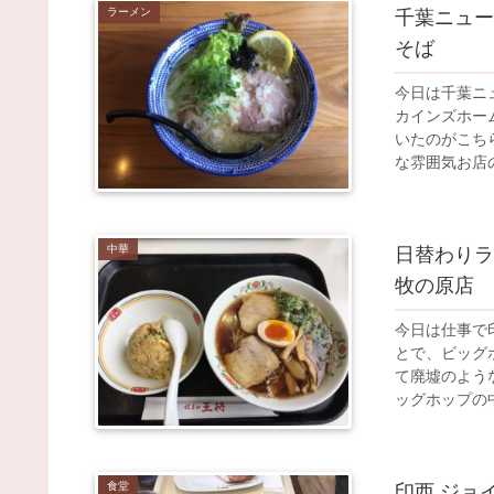
ラーメン
千葉ニュー
そば
今日は千葉ニ
カインズホー
いたのがこち
な雰囲気お店の
中華
日替わりラ
牧の原店
今日は仕事で
とで、ビッグ
て廃墟のよう
ッグホップの中
食堂
印西 ジョ