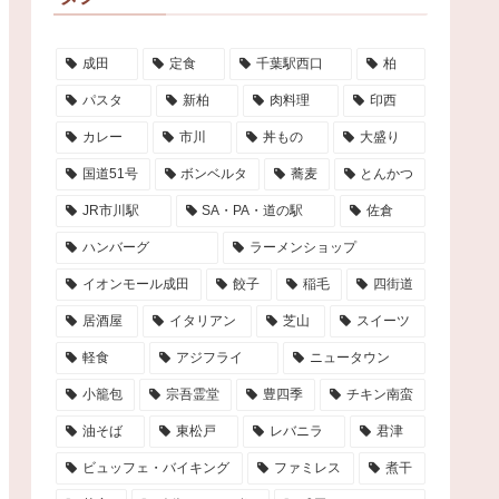
成田
定食
千葉駅西口
柏
パスタ
新柏
肉料理
印西
カレー
市川
丼もの
大盛り
国道51号
ボンベルタ
蕎麦
とんかつ
JR市川駅
SA・PA・道の駅
佐倉
ハンバーグ
ラーメンショップ
イオンモール成田
餃子
稲毛
四街道
居酒屋
イタリアン
芝山
スイーツ
軽食
アジフライ
ニュータウン
小籠包
宗吾霊堂
豊四季
チキン南蛮
油そば
東松戸
レバニラ
君津
ビュッフェ・バイキング
ファミレス
煮干