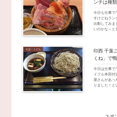
ンチは種類
今日も仕事で
すけどねラン
出動してみま
いのかな～と北
そば・うどん
印西 千葉
くね」で鴨
今日は仕事で
イフル本田付
屋さんがあっ
りました！とい
スポ