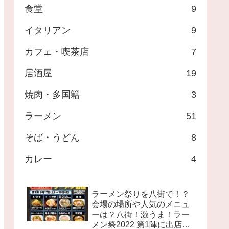
食堂
9
イタリアン
9
カフェ・喫茶店
7
居酒屋
19
焼肉・多国籍
3
ラーメン
51
そば・うどん
8
カレー
4
ラーメン祭りを八街で！？
会場の場所や人気のメニュ
ーは？八街！激うま！ラー
メン祭2022 第1陣に出店す