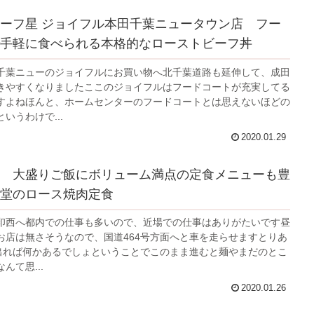
ーフ星 ジョイフル本田千葉ニュータウン店 フー
手軽に食べられる本格的なローストビーフ丼
千葉ニューのジョイフルにお買い物へ北千葉道路も延伸して、成田
きやすくなりましたここのジョイフルはフードコートが充実してる
すよねほんと、ホームセンターのフードコートとは思えないほどの
いうわけで...
2020.01.29
 大盛りご飯にボリューム満点の定食メニューも豊
堂のロース焼肉定食
印西へ都内での仕事も多いので、近場での仕事はありがたいです昼
お店は無さそうなので、国道464号方面へと車を走らせますとりあ
へ出れば何かあるでしょということでこのまま進むと麺やまだのとこ
んて思...
2020.01.26