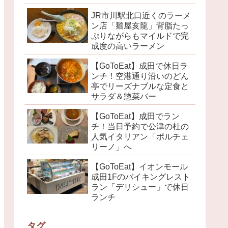
るお店を調べてみた
JR市川駅北口近くのラーメ
ン店「麺屋亥龍」背脂たっ
ぷりながらもマイルドで完
成度の高いラーメン
【GoToEat】成田で休日ラ
ンチ！空港通り沿いのどん
亭でリーズナブルな定食と
サラダ＆惣菜バー
【GoToEat】成田でラン
チ！当日予約で公津の杜の
人気イタリアン「ポルチェ
リーノ」へ
【GoToEat】イオンモール
成田1Fのバイキングレスト
ラン「デリシュー」で休日
ランチ
タグ