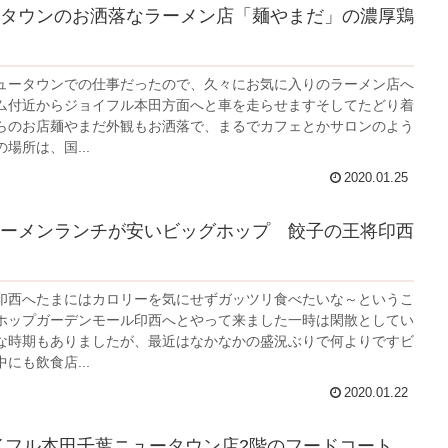
タウンのお洒落なラーメン店「麺やまだ」の濃厚鶏
ュータウンでの仕事だったので、久々にお気に入りのラーメン店へ
ム付近からジョイフル本田方面へと車を走らせますそしてたどり着
らのお店麺やまだ外観もお洒落で、まるでカフェとかサロンのよう
場所は、国...
2020.01.25
ーメンランチが安いビッグホップ 餃子の王将印西
印西へたまにはカロリーを気にせずガッツリ食べたいな～というこ
ホップガーデンモール印西へとやって来ました一時は閑散としてい
な時期もありましたが、最近はなかなかの盛況ぶりで何よりですビ
にも飲食店...
2020.01.22
イフル本田千葉ニュータウン店2階のフードコート