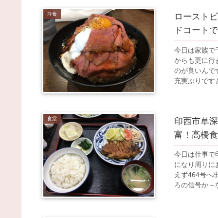
洋食
ローストビ
ドコートで
今日は家族で
からも更に行
のが良いんで
充実ぶりですと
食堂
印西市草深
富！高橋食
今日は仕事で
になり周りに
えず464号
ろの信号か～な