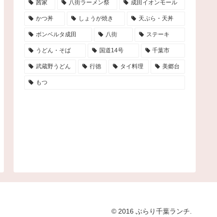
茜家
八街ラーメン祭
成田イオンモール
かつ丼
しょうが焼き
天ぷら・天丼
ボンベルタ成田
八街
ステーキ
うどん・そば
国道14号
千葉市
武蔵野うどん
行徳
タイ料理
美郷台
もつ
© 2016 ぶらり千葉ランチ.